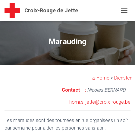
Croix-Rouge de Jette
NAVIG
Marauding
⌂ Home
>
Diensten
Contact
:
Nicolas BERNARD
|
homi.sl.jette@croix-rouge.be
Les maraudes sont des tournées en rue organisées un soir
par semaine pour aider les personnes sans-abri.